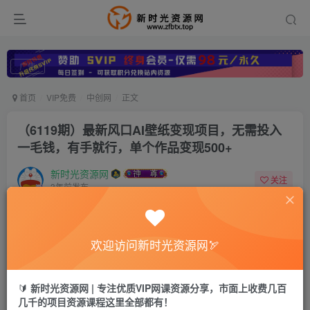
广告
首页
VIP免费
中创网
正文
（6119期）最新风口AI壁纸变现项目，无需投入
一毛钱，有手就行，单个作品变现500+
新时光资源网
关注
3年前发布
0
567
30
付费资源
已售 70
（6119期）最新风口AI壁纸变现项目，无需投入一毛钱，有手就行，单个作品变现500+
欢迎访问新时光资源网🏹
此内容为付费资源，请付费后查看
9.8
99
￥
￥
🔰
新时光资源网 | 专注优质VIP网课资源分享，市面上收费几百
几千的项目资源课程这里全部都有！
免费
免费
限时会员VIP
永久会员SVIP