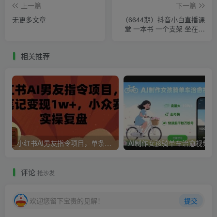
上一篇
下一篇
无更多文章
（6644期）抖音小白直播课
堂 一本书 一个支架 坐在家
里就能日入四位数
相关推荐
小红书AI男友指令项目，单条笔记变现1w+，小众赛道实操复盘
AI制作
评论
抢沙发
欢迎您留下宝贵的见解！
提交