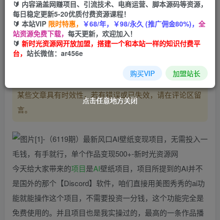
🔰 内容涵盖网赚项目、引流技术、电商运营、脚本源码等资源，
每日稳定更新5-20优质付费资源课程！
立即购买
🔰 本站VIP
限时特惠，
￥68/年，￥98/永久 (推广佣金80%)，
全
站资源免费下载，
每天更新，欢迎加入！
您当前未登录！建议登陆后购买，可保存购买订单
🔰
新时光资源网开放加盟，搭建一个和本站一样的知识付费平
台，
站长微信：ar456e
购买VIP
加盟站长
温馨提示：
本文最后更新于
，
2023-07-28 00:00:00
某些文章具有时效性，若有错误或已失效，请在评论区留
点击任意地方关闭
点击任意地方关闭
点击任意地方关闭
点击任意地方关闭
言。
今天给大家带来的
项目
是
AI
壁纸项目，项目所提到的AI并不
是国外的那个【Discord】软件，咱们直接用美图秀秀的ai功
能就能操作这个项目，不需要投资一分钱，这个功能完全是
免费使用的。并且项目也是我实操过的，最高的一条作品播