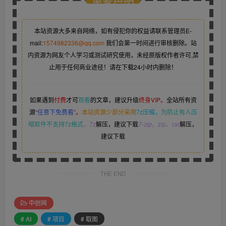
本站资源大多来自网络，如有侵犯你的权益请联系管理员
E-
mail:
1574982336@qq.com
我们会第一时间进行审核删除。站
内资源为网友个人学习或测试研究使用，未经原版权作者许可,禁
止用于任何商业途径！请在下载24小时内删除！
如果遇到
付费
才可
观看
的文章，建议升级
终身VIP。
全站所有资
源
“
任意下免费看
”。
本站资源少部分采用
7z压缩，
为防止有人压
缩软件不支持7z格式
，7z
解压，建议下载
7-zip
，zip、rar
解压，
建议下载
THE END
中创网
# AI
# 项目
# 取图